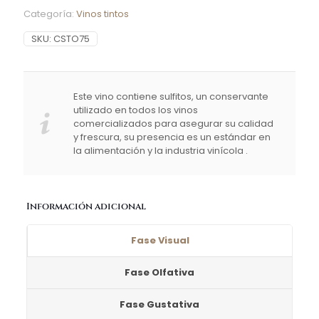
Doña
Categoría:
Vinos tintos
Casilda
cantidad
SKU:
CSTO75
Este vino contiene sulfitos, un conservante
utilizado en todos los vinos
comercializados para asegurar su calidad
y frescura, su presencia es un estándar en
la alimentación y la industria vinícola .
Información adicional
Fase Visual
Fase Olfativa
Fase Gustativa