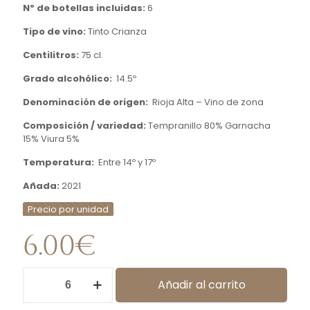
Nº de botellas incluidas:
6
Tipo de vino:
Tinto Crianza
Centilitros:
75 cl.
Grado alcohólico:
14.5º
Denominación de origen:
Rioja Alta – Vino de zona
Composición / variedad:
Tempranillo 80% Garnacha
15% Viura 5%
Temperatura:
Entre 14º y 17º
Añada:
2021
Precio por unidad
6.00
€
Vino
Añadir al carrito
Tinto
Crianza